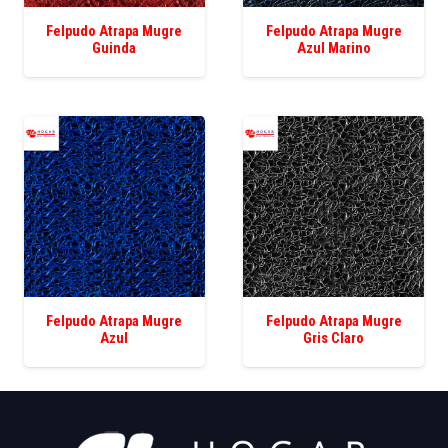
Felpudo Atrapa Mugre
Felpudo Atrapa Mugre
Guinda
Azul Marino
Felpudo Atrapa Mugre
Felpudo Atrapa Mugre
Azul
Gris Claro