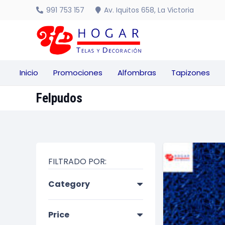
991 753 157
Av. Iquitos 658, La Victoria
Inicio
Promociones
Alfombras
Tapizones
Protectores de colchones
Felpudos
FILTRADO POR:
Category
Price