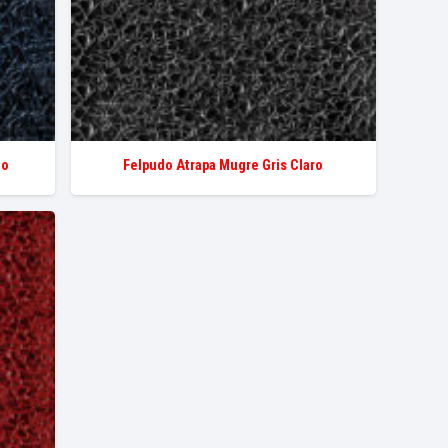
no
Felpudo Atrapa Mugre Gris Claro