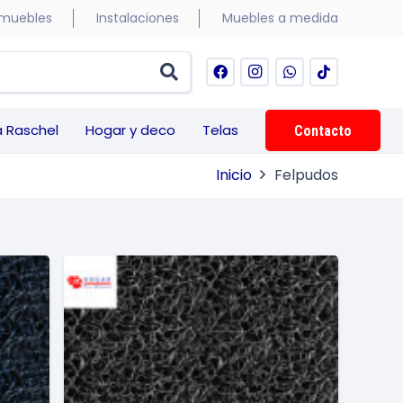
 muebles
Instalaciones
Muebles a medida
a Raschel
Hogar y deco
Telas
Contacto
Telas para cortinas
Inicio
Felpudos