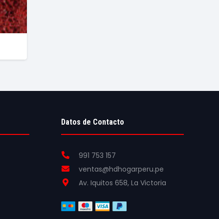
Datos de Contacto
991 753 157
ventas@hdhogarperu.pe
Av. Iquitos 658, La Victoria