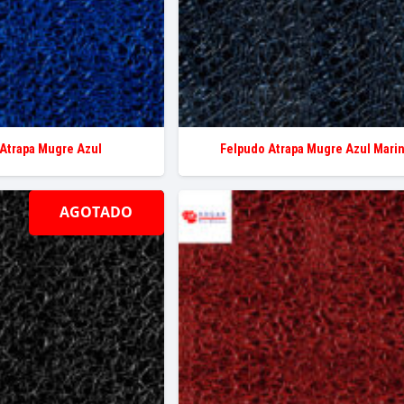
Atrapa Mugre Azul
Felpudo Atrapa Mugre Azul Mari
AGOTADO