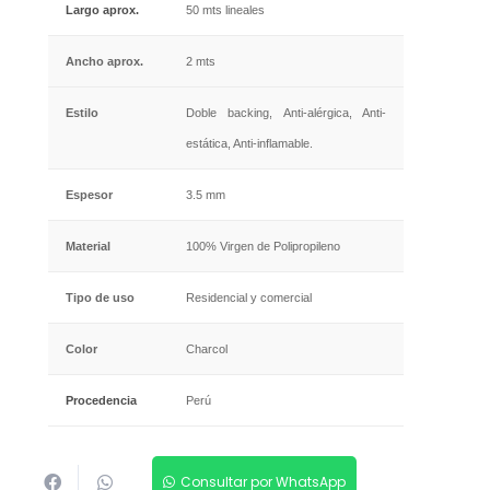
Largo aprox.
50 mts lineales
Ancho aprox.
2 mts
Estilo
Doble backing, Anti-alérgica, Anti-
estática, Anti-inflamable.
Espesor
3.5 mm
Material
100% Virgen de Polipropileno
Tipo de uso
Residencial y comercial
Color
Charcol
Procedencia
Perú
Consultar por WhatsApp